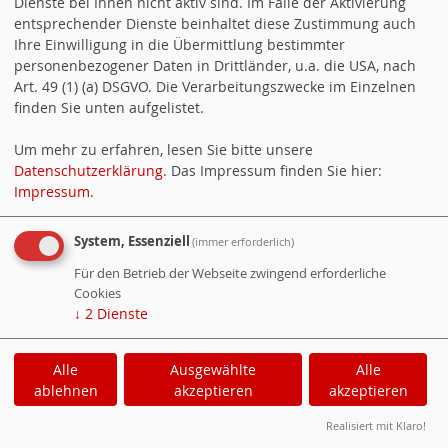
Dienste bei Ihnen nicht aktiv sind. Im Falle der Aktivierung
die Verunsicherung unserer Mitbürgerinnen und Mitbürger hinsichtlich
entsprechender Dienste beinhaltet diese Zustimmung auch
Ihre Einwilligung in die Übermittlung bestimmter
der künftigen Veränderungen sehr groß ist. Wichtig in dieser Situation
personenbezogener Daten in Drittländer, u.a. die USA, nach
ist die Feststellung, dass diese Veränderungen in der Müllentsorgung
Art. 49 (1) (a) DSGVO. Die Verarbeitungszwecke im Einzelnen
finden Sie unten aufgelistet.
keine Schnapsidee der AVL, der Kreisverwaltung oder einiger
Um mehr zu erfahren, lesen Sie bitte unsere
Kreisrätinnen und Kreisräte ist, sondern dass wir letztendlich durch das
Datenschutzerklärung
. Das Impressum finden Sie hier:
Impressum
.
neue Verpackungsgesetz gezwungen waren mit den Dualen Systemen
eine neue Abstimmungsvereinbarung zu schließen. Im Anhang senden
System, Essenziell
(immer erforderlich)
wir euch die zwei
Redebeiträge der SPD-Kreistagsfraktion
von Ernst
Für den Betrieb der Webseite zwingend erforderliche
Cookies
Morlock, auch zum SchoolTicket.
↓
2
Dienste
Alle
Ausgewählte
Alle
Außerdem laden auch die
SPD-Kreistagsfraktion
und die
SPD-
ablehnen
akzeptieren
akzeptieren
Ludwigsburg
zur Informationveranstaltung ein bei der uns der
Realisiert mit Klaro!
Geschäftsführer der AVL,
Tilman Hepperle
, sowie die Mitglieder des