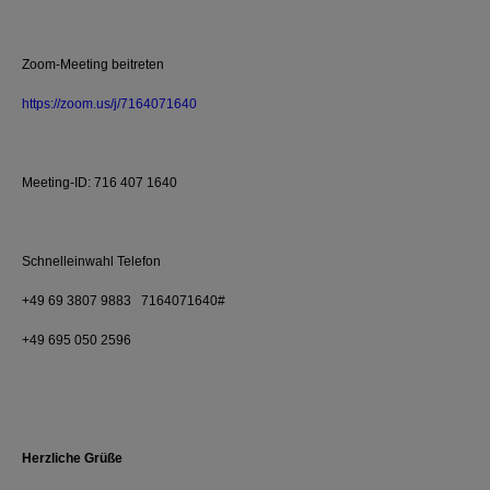
Zoom-Meeting beitreten
https://zoom.us/j/7164071640
Meeting-ID: 716 407 1640
Schnelleinwahl Telefon
+49 69 3807 9883 7164071640#
+49 695 050 2596
Herzliche Grüße