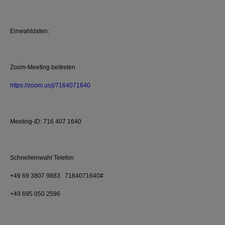
Einwahldaten:
Zoom-Meeting beitreten
https://zoom.us/j/7164071640
Meeting-ID: 716 407 1640
Schnelleinwahl Telefon
+49 69 3807 9883 7164071640#
+49 695 050 2596