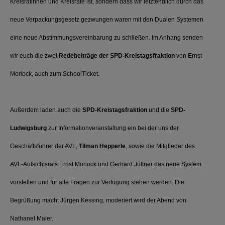
Kreisrätinnen und Kreisräte ist, sondern dass wir letztendlich durch das
neue Verpackungsgesetz gezwungen waren mit den Dualen Systemen
eine neue Abstimmungsvereinbarung zu schließen. Im Anhang senden
wir euch die zwei
Redebeiträge der SPD-Kreistagsfraktion
von Ernst
Morlock, auch zum SchoolTicket.
Außerdem laden auch die
SPD-Kreistagsfraktion
und die
SPD-
Ludwigsburg
zur Informationveranstaltung ein bei der uns der
Geschäftsführer der AVL,
Tilman Hepperle
, sowie die Mitglieder des
AVL-Aufsichtsrats Ernst Morlock und Gerhard Jüttner das neue System
vorstellen und für alle Fragen zur Verfügung stehen werden. Die
Begrüßung macht Jürgen Kessing, moderiert wird der Abend von
Nathanel Maier.