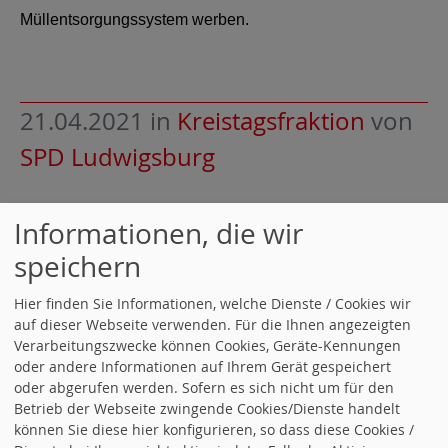
Müllentsorgungssystem werben.
21.04.2021
in
Kreistagsfraktion
von
SPD Ludwigsburg
DAS ENDE VON RUND UND FLACH
Informationen, die wir
speichern
Liebe Genossinnen und Genossen,
Hier finden Sie Informationen, welche Dienste / Cookies wir
auf dieser Webseite verwenden. Für die Ihnen angezeigten
Verarbeitungszwecke können Cookies, Geräte-Kennungen
der Kreistag hat am Freitag beschlossen, dass wir ab 2022 ein
neues
oder andere Informationen auf Ihrem Gerät gespeichert
oder abgerufen werden. Sofern es sich nicht um für den
Sammelsystem für FLACH und RUND
einführen.
Betrieb der Webseite zwingende Cookies/Dienste handelt
Die Presseberichte und Leserbriefe der letzten Wochen zeigen, dass
können Sie diese hier konfigurieren, so dass diese Cookies /